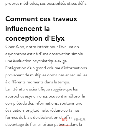
propres méthodes, ses possibilités et ses défis.
Comment ces travaux 
influencent la 
conception d'Elyx
Chez Aion, notre intérêt pour l'évaluation 
asynchrone est né d'une observation simple : 
une évaluation psychiatrique exige 
l'intégration d'un grand volume d'informations 
provenant de multiples domaines et recueillies 
à différents moments dans le temps.
La littérature scientifique suggère que les 
approches asynchrones peuvent améliorer la 
complétude des informations, soutenir une 
évaluation longitudinale, réduire certaines 
formes de biais de déclaration et offrir 
EN
FR-CA
davantage de flexibilité aux patients dans la 
façon dont ils racontent leur histoire.